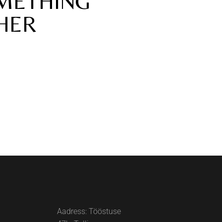
OMETHING
HER
Aadress: Tööstuse