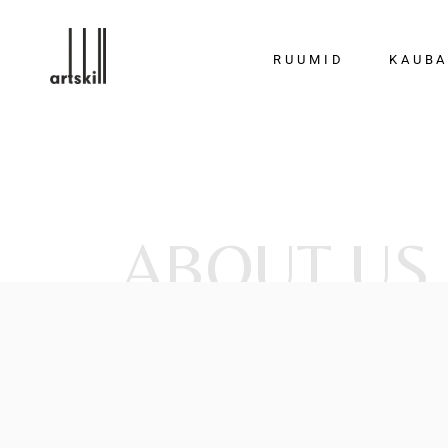
RUUMID
KAUB
Köögid
Scavolini
Garderoobid
Bora
Vannitoad
Calligaris
ABOUT US
Elutoad
Connubi
Magamistoad
Caccaro
Söögitoad
Nemo Lig
Majapidamisruumid
Portapiv
Ruumijagajad ja
Wall&dec
pöörduksed
Valgustid ja
aksessuaarid