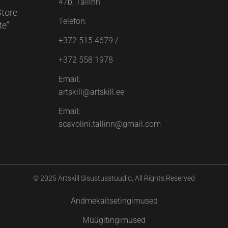
47b, Tallinn
Store
Telefon:
te”
+372 515 4679
/
+372 558 1978
Email:
artskill@artskill.ee
Email:
scavolini.tallinn@gmail.com
© 2025
Artskill Sisustusstuudio
, All Rights Reserved
Andmekaitsetingimused
Müügitingimused