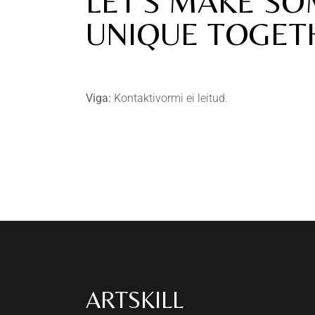
LET'S MAKE S
UNIQUE TOGET
Viga:
Kontaktivormi ei leitud.
ARTSKILL