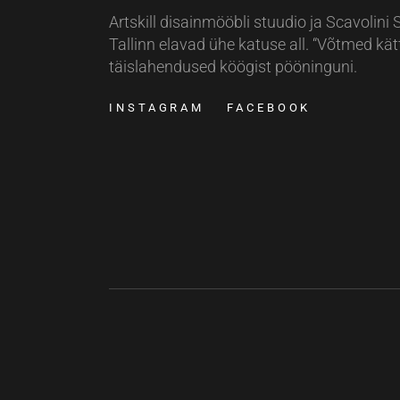
Artskill disainmööbli stuudio ja Scavolini 
Tallinn elavad ühe katuse all. “Võtmed kät
täislahendused köögist pööninguni.
INSTAGRAM
FACEBOOK