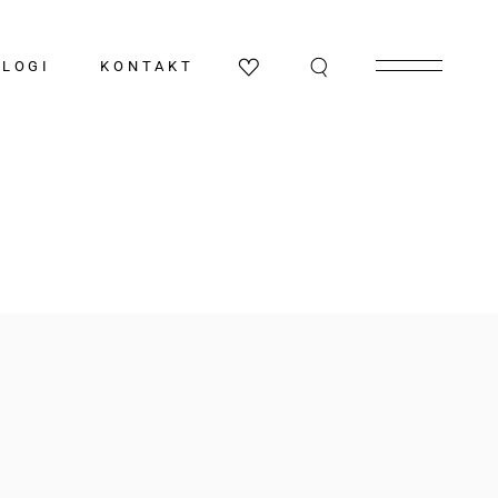
a
Kõik kataloogid
BLOGI
KONTAKT
Köögid
Vannitoad
Elu-ja söögitoad
Garderoobid
Valgustid-ja tapeedid