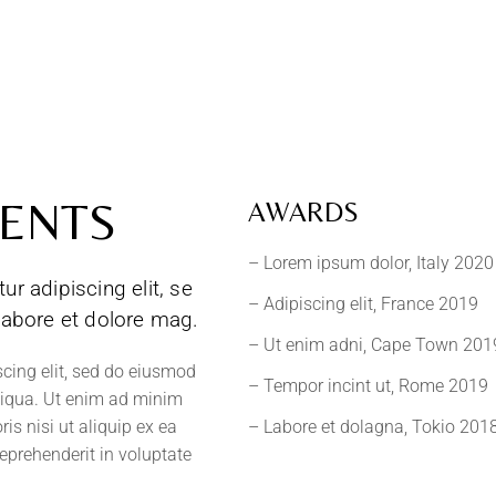
ENTS
AWARDS
– Lorem ipsum dolor, Italy 2020
r adipiscing elit, se
– Adipiscing elit, France 2019
labore et dolore mag.
– Ut enim adni, Cape Town 201
cing elit, sed do eiusmod
– Tempor incint ut, Rome 2019
liqua. Ut enim ad minim
is nisi ut aliquip ex ea
– Labore et dolagna, Tokio 201
eprehenderit in voluptate
.