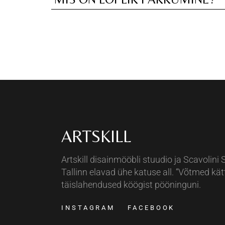
ARTSKILL
Artskill disainmööbli stuudio ja Scavolini 
Tallinn elavad ühe katuse all. “Võtmed kät
täislahendused köögist pööninguni.
INSTAGRAM
FACEBOOK