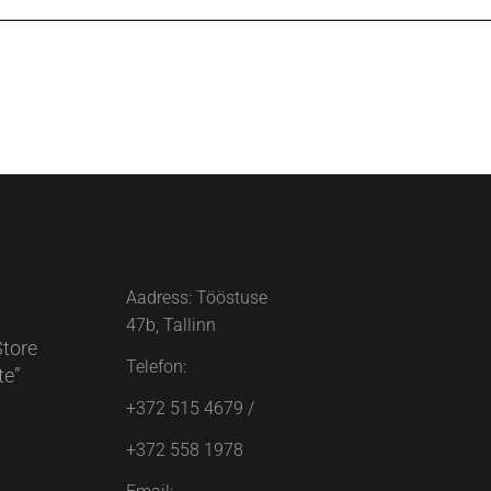
Aadress: Tööstuse
47b, Tallinn
Store
Telefon:
te”
+372 515 4679
/
+372 558 1978