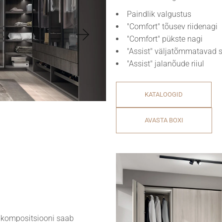
Paindlik valgustus
"Comfort" tõusev riidenagi
"Comfort" pükste nagi
"Assist" väljatõmmatavad s
"Assist" jalanõude riiul
KATALOOGID
AVASTA BOXI
 kompositsiooni saab