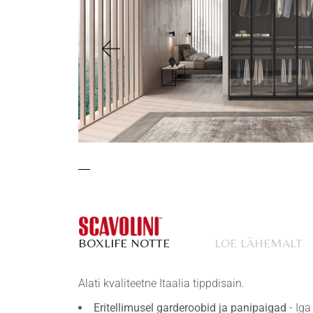
BOXLIFE NOTTE
LOE LÄHEMALT
Alati kvaliteetne Itaalia tippdisain.
Eritellimusel garderoobid ja panipaigad
- Iga