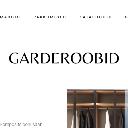
Köögid
Scavolini
BORA kampaani
AMÄRGID
PAKKUMISED
KATALOOGID
Garderoobid
Bora
Salonginäidised
Vannitoad
Calligaris
Pakkumised
Elutoad
Connubia
Magamistoad
Caccaro
BORA kampaania
Kõik kataloogid
GARDEROOBID
Söögitoad
Nemo Lighting
Salonginäidised
Köögid
Majapidamisruumid
Portapivot
Pakkumised
Vannitoad
Ruumijagajad ja
Wall&deco
a
Elu-ja söögitoad
pöörduksed
Garderoobid
Valgustid ja
hting
Valgustid-ja tapeedid
aksessuaarid
ot
Tapeedid ja vaibad
o
 kompositsiooni saab