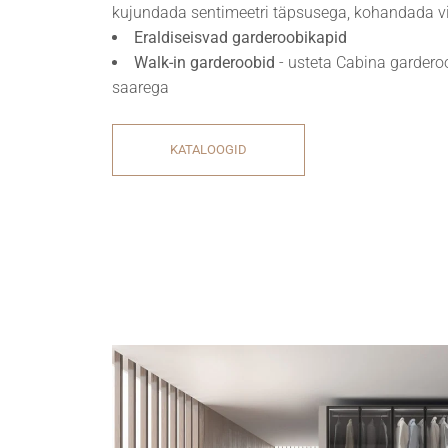
kujundada sentimeetri täpsusega, kohandada vii
Tapeedid ja vaibad
Eraldiseisvad garderoobikapid
Walk-in garderoobid
- usteta Cabina gardero
saarega
KATALOOGID