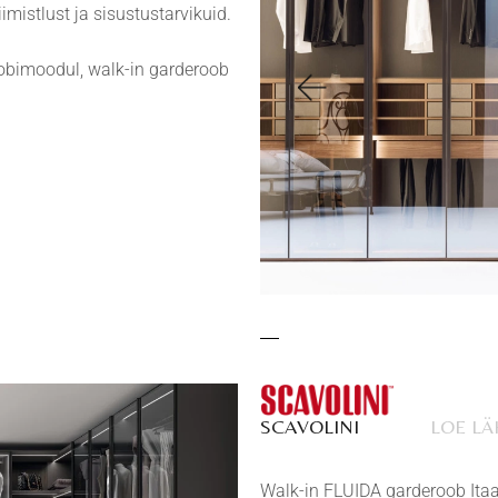
mistlust ja sisustustarvikuid.
obimoodul, walk-in garderoob
SCAVOLINI
LOE L
Walk-in FLUIDA garderoob Itaal