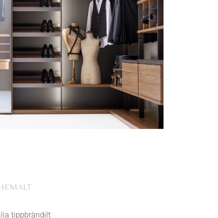
ÄHEMALT
ia tippbrändilt