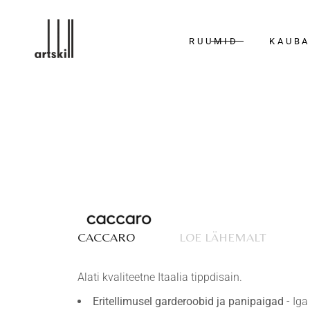
RUUMID
KAUB
Köögid
Scavolini
Garderoobid
Bora
Vannitoad
Calligaris
Elutoad
Connubi
Magamistoad
Caccaro
Söögitoad
Nemo Lig
Majapidamisruumid
Portapiv
CACCARO
LOE LÄHEMALT
Ruumijagajad ja
Wall&dec
pöörduksed
Alati kvaliteetne Itaalia tippdisain.
Valgustid ja
aksessuaarid
Eritellimusel garderoobid ja panipaigad
- Iga