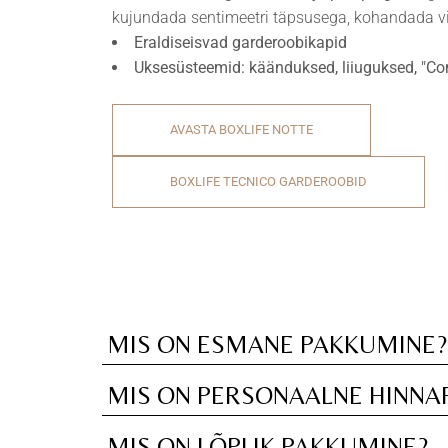
kujundada sentimeetri täpsusega, kohandada vii
Eraldiseisvad garderoobikapid
Uksesüsteemid: käänduksed, liiuguksed, "C
AVASTA BOXLIFE NOTTE
BOXLIFE TECNICO GARDEROOBID
MIS ON ESMANE PAKKUMINE?
MIS ON PERSONAALNE HINNA
MIS ON LÕPLIK PAKKUMINE?