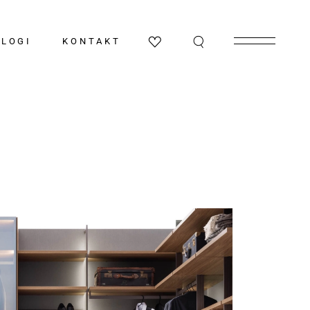
a
Kõik kataloogid
BLOGI
KONTAKT
Köögid
Vannitoad
Elu-ja söögitoad
Garderoobid
Valgustid-ja tapeedid