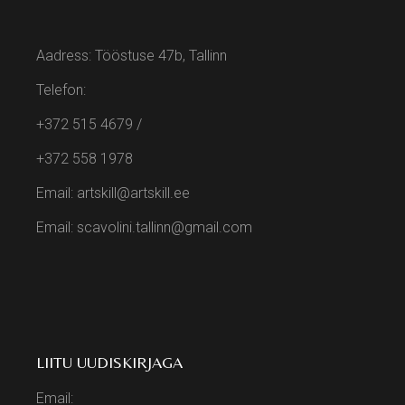
Aadress: Tööstuse 47b, Tallinn
Telefon:
+372 515 4679
/
+372 558 1978
Email: artskill@artskill.ee
Email: scavolini.tallinn@gmail.com
LIITU UUDISKIRJAGA
Email: