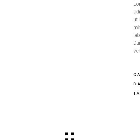
Lo
adi
ut
mi
la
Dui
vel
C
D
T