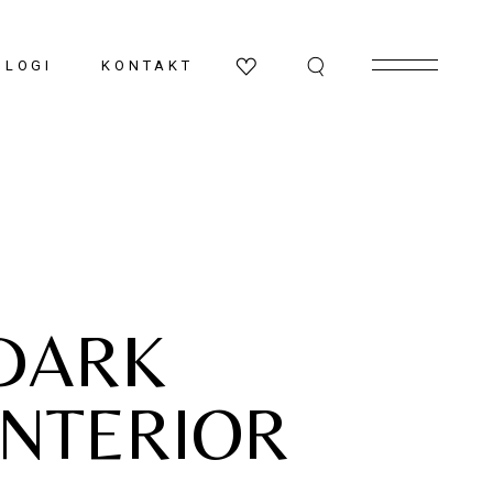
a
Kõik kataloogid
BLOGI
KONTAKT
Köögid
Vannitoad
Elu-ja söögitoad
Garderoobid
Valgustid-ja tapeedid
DARK
INTERIOR