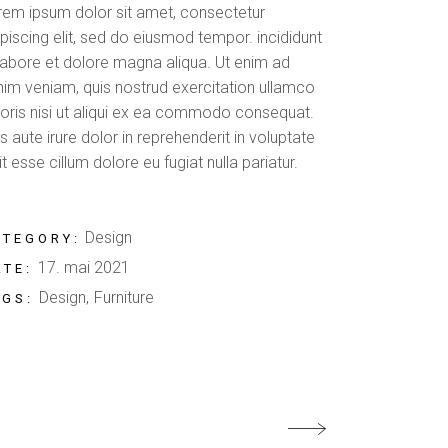
rem ipsum dolor sit amet, consectetur
piscing elit, sed do eiusmod tempor. incididunt
 labore et dolore magna aliqua. Ut enim ad
nim veniam, quis nostrud exercitation ullamco
boris nisi ut aliqui ex ea commodo consequat.
s aute irure dolor in reprehenderit in voluptate
it esse cillum dolore eu fugiat nulla pariatur.
Design
ATEGORY:
17. mai 2021
ATE:
Design
Furniture
AGS: