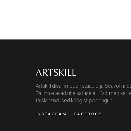
ARTSKILL
Artskill disainmööbli stuudio ja Scavolini S
Tallinn elavad ühe katuse all. “Võtmed kätt
täislahendused köögist pööninguni.
INSTAGRAM
FACEBOOK