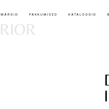
Köögid
Scavolini
BORA kampaani
AMÄRGID
PAKKUMISED
KATALOOGID
Garderoobid
Bora
Salonginäidised
ERIOR
Vannitoad
Calligaris
Pakkumised
Elutoad
Connubia
Magamistoad
Caccaro
BORA kampaania
Kõik kataloogid
Söögitoad
Nemo Lighting
Salonginäidised
Köögid
Majapidamisruumid
Portapivot
Pakkumised
Vannitoad
Ruumijagajad ja
Wall&deco
a
Elu-ja söögitoad
pöörduksed
Garderoobid
Valgustid ja
hting
Valgustid-ja tapeedid
aksessuaarid
ot
Tapeedid ja vaibad
co