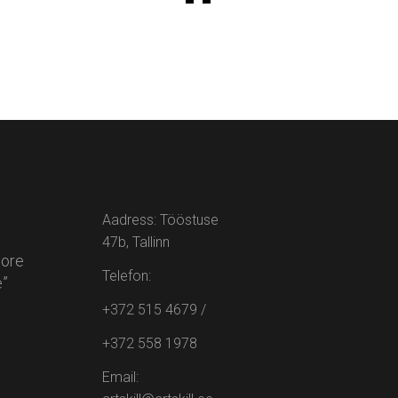
Aadress: Tööstuse
47b, Tallinn
tore
Telefon:
e”
+372 515 4679
/
+372 558 1978
Email: